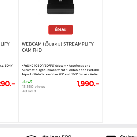
ซื้อเลย
LIFY
WEBCAM (เว็บแคม) STREAMPLIFY
CAM FHD
els, SONY
• Full HD 1080P/60FPS Webcam • Autofocus and
Automatic Light Enhancement • Foldable and Portable
Tripod • Wide Screen View 90° and 360° Swivel • Anti-
spy Sliding Webcam Cover • Stereo Microphone w/
290.-
1,990.-
ส่งฟรี
Realtek Solution
13,330 views
48 sold