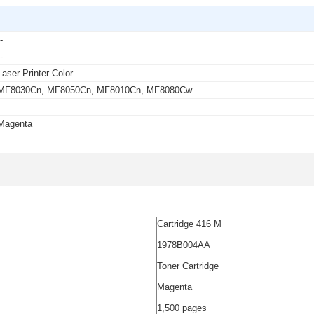
--
--
Laser Printer Color
MF8030Cn, MF8050Cn, MF8010Cn, MF8080Cw
-
Magenta
Cartridge 416 M
1978B004AA
Toner Cartridge
Magenta
1,500 pages