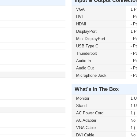
VGA
1 P
DVI
- Po
HDMI
- Po
DisplayPort
1 P
Mini DisplayPort
- Po
USB Type C
- Po
Thunderbolt
- Po
Audio In
- Po
Audio Out
- Po
Microphone Jack
- Po
What's In The Box
Monitor
1 U
Stand
1 U
AC Power Cord
1 (
AC Adapter
No
VGA Cable
1 (
DVI Cable
No