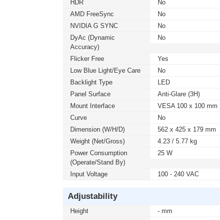
HDR
No
AMD FreeSync
No
NVIDIA G SYNC
No
DyAc (Dynamic
No
Accuracy)
Flicker Free
Yes
Low Blue Light/Eye Care
No
Backlight Type
LED
Panel Surface
Anti-Glare (3H)
Mount Interface
VESA 100 x 100 mm
Curve
No
Dimension (W/H/D)
562 x 425 x 179 mm
Weight (Net/Gross)
4.23 / 5.77 kg
Power Consumption
25 W
(Operate/Stand By)
Input Voltage
100 - 240 VAC
Adjustability
Height
- mm