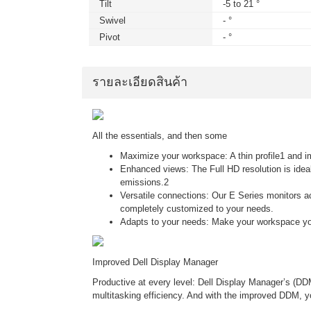
Tilt
-5 to 21 °
Swivel
- °
Pivot
- °
รายละเอียดสินค้า
All the essentials, and then some
Maximize your workspace: A thin profile1 and im
Enhanced views: The Full HD resolution is ideal
emissions.2
Versatile connections: Our E Series monitors 
completely customized to your needs.
Adapts to your needs: Make your workspace y
Improved Dell Display Manager
Productive at every level: Dell Display Manager’s (DD
multitasking efficiency. And with the improved DDM, yo