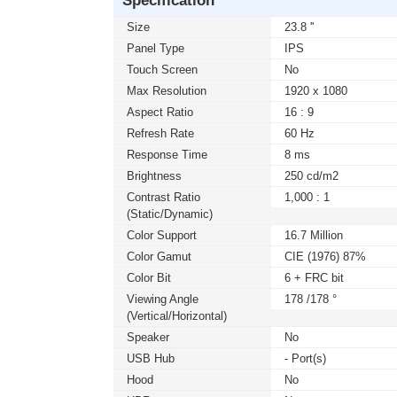
Size
23.8 ''
Panel Type
IPS
Touch Screen
No
Max Resolution
1920 x 1080
Aspect Ratio
16 : 9
Refresh Rate
60 Hz
Response Time
8 ms
Brightness
250 cd/m2
Contrast Ratio
1,000 : 1
(static/dynamic)
Color Support
16.7 Million
Color Gamut
CIE (1976) 87%
Color Bit
6 + FRC bit
Viewing Angle
178 /178 °
(Vertical/Horizontal)
Speaker
No
USB Hub
- Port(s)
Hood
No