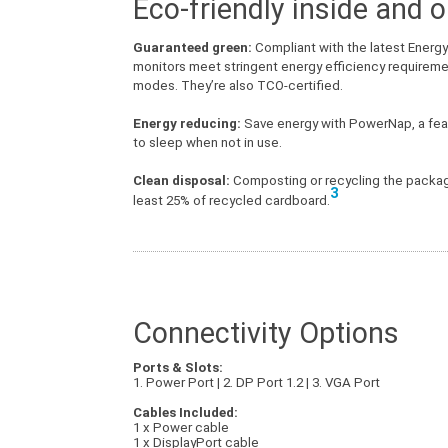
Eco-friendly inside and o
Guaranteed green:
Compliant with the latest Energy
monitors meet stringent energy efficiency requiremen
modes. They’re also TCO-certified.
Energy reducing:
Save energy with PowerNap, a feat
to sleep when not in use.
Clean disposal:
Composting or recycling the packagi
3
least 25% of recycled cardboard.
Connectivity Options
Ports & Slots:
1. Power Port | 2. DP Port 1.2 | 3. VGA Port
Cables Included:
1 x Power cable
1 x DisplayPort cable