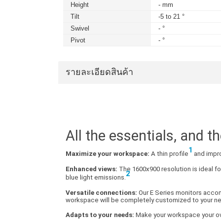
Height
- mm
Tilt
-5 to 21 °
Swivel
- °
Pivot
- °
รายละเอียดสินค้า
All the essentials, and 
1
Maximize your workspace:
A thin profile
and impro
Enhanced views:
The 1600x900 resolution is ideal fo
2
blue light emissions.
Versatile connections:
Our E Series monitors accom
workspace will be completely customized to your n
Adapts to your needs:
Make your workspace your o