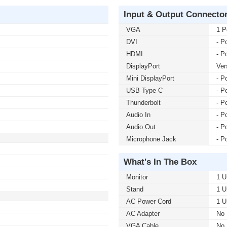
Input & Output Connecto
VGA
1 P
DVI
- Po
HDMI
- Po
DisplayPort
Ver
Mini DisplayPort
- Po
USB Type C
- Po
Thunderbolt
- Po
Audio In
- Po
Audio Out
- Po
Microphone Jack
- Po
What's In The Box
Monitor
1 U
Stand
1 U
AC Power Cord
1 U
AC Adapter
No
VGA Cable
No