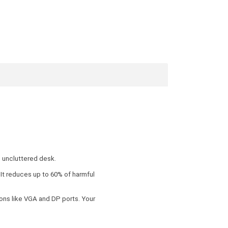
, uncluttered desk.
 It reduces up to 60% of harmful
ns like VGA and DP ports. Your