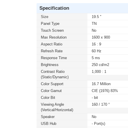
Specification
Size
19.5 ''
Panel Type
TN
Touch Screen
No
Max Resolution
1600 x 900
Aspect Ratio
16 : 9
Refresh Rate
60 Hz
Response Time
5 ms
Brightness
250 cd/m2
Contrast Ratio
1,000 : 1
(static/dynamic)
Color Support
16.7 Million
Color Gamut
CIE (1976) 83%
Color Bit
- bit
Viewing Angle
160 / 170 °
(Vertical/Horizontal)
Speaker
No
USB Hub
- Port(s)