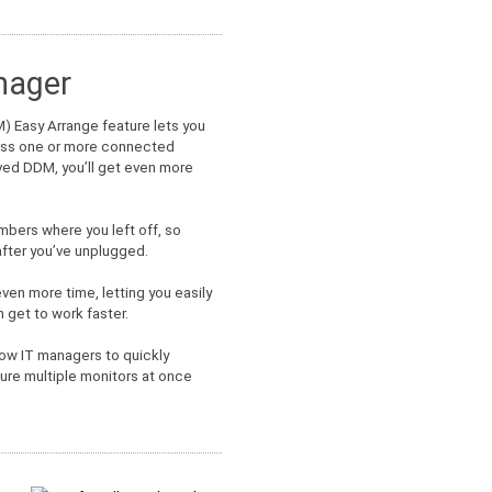
nager
) Easy Arrange feature lets you
cross one or more connected
oved DDM, you’ll get even more
bers where you left off, so
after you’ve unplugged.
en more time, letting you easily
 get to work faster.
ow IT managers to quickly
gure multiple monitors at once