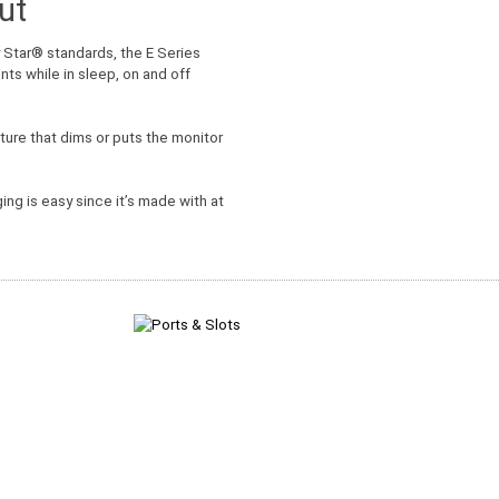
ut
 Star
®
standards, the E Series
ts while in sleep, on and off
ure that dims or puts the monitor
ng is easy since it’s made with at