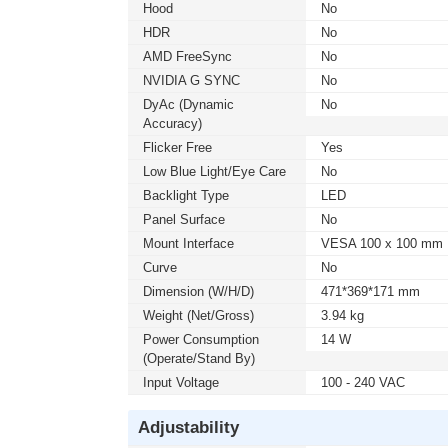
Hood
No
HDR
No
AMD FreeSync
No
NVIDIA G SYNC
No
DyAc (Dynamic
No
Accuracy)
Flicker Free
Yes
Low Blue Light/Eye Care
No
Backlight Type
LED
Panel Surface
No
Mount Interface
VESA 100 x 100 mm
Curve
No
Dimension (W/H/D)
471*369*171 mm
Weight (Net/Gross)
3.94 kg
Power Consumption
14 W
(Operate/Stand By)
Input Voltage
100 - 240 VAC
Adjustability