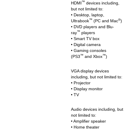
™
HDMI
devices including,
but not limited to:
• Desktop, laptop,
™
®
Ultrabook
(PC and Mac
)
• DVD players and Blu-
™
ray
players
• Smart TV box
• Digital camera
• Gaming consoles
™
™
(PS3
and Xbox
)
VGA display devices
including, but not limited to:
• Projector
• Display monitor
• TV
Audio devices including, but
not limited to:
• Amplifier speaker
• Home theater