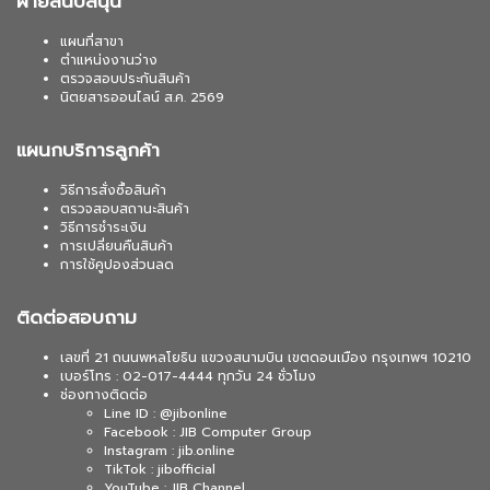
ฝ่ายสนับสนุน
แผนที่สาขา
ตำแหน่งงานว่าง
ตรวจสอบประกันสินค้า
นิตยสารออนไลน์ ส.ค. 2569
แผนกบริการลูกค้า
วิธีการสั่งซื้อสินค้า
ตรวจสอบสถานะสินค้า
วิธีการชำระเงิน
การเปลี่ยนคืนสินค้า
การใช้คูปองส่วนลด
ติดต่อสอบถาม
เลขที่ 21 ถนนพหลโยธิน แขวงสนามบิน เขตดอนเมือง กรุงเทพฯ 10210
เบอร์โทร : 02-017-4444 ทุกวัน 24 ชั่วโมง
ช่องทางติดต่อ
Line ID : @jibonline
Facebook : JIB Computer Group
Instagram : jib.online
TikTok : jibofficial
YouTube : JIB Channel