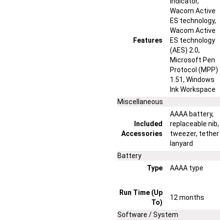
indicator,
Wacom Active
ES technology,
Wacom Active
Features
ES technology
(AES) 2.0,
Microsoft Pen
Protocol (MPP)
1.51, Windows
Ink Workspace
Miscellaneous
AAAA battery,
Included
replaceable nib,
Accessories
tweezer, tether
lanyard
Battery
Type
AAAA type
Run Time (Up
12 months
To)
Software / System