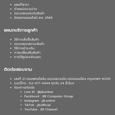
แผนที่สาขา
ตำแหน่งงานว่าง
ตรวจสอบประกันสินค้า
นิตยสารออนไลน์ ส.ค. 2569
แผนกบริการลูกค้า
วิธีการสั่งซื้อสินค้า
ตรวจสอบสถานะสินค้า
วิธีการชำระเงิน
การเปลี่ยนคืนสินค้า
การใช้คูปองส่วนลด
ติดต่อสอบถาม
เลขที่ 21 ถนนพหลโยธิน แขวงสนามบิน เขตดอนเมือง กรุงเทพฯ 10210
เบอร์โทร : 02-017-4444 ทุกวัน 24 ชั่วโมง
ช่องทางติดต่อ
Line ID : @jibonline
Facebook : JIB Computer Group
Instagram : jib.online
TikTok : jibofficial
YouTube : JIB Channel