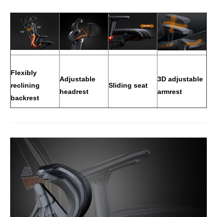
Flexibly
Adjustable
3D adjustable
reclining
Sliding seat
headrest
armrest
backrest