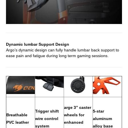
Dynamic lumbar Support Design
Argo’s dynamic design can fully handle lumbar back support to
ease pain and fatigue during long term gaming sessions.
arge 3” caster
Trigger shift
5-star
Breathable
wheels for
wire control
aluminum
PVC leather
enhanced
system
alloy base