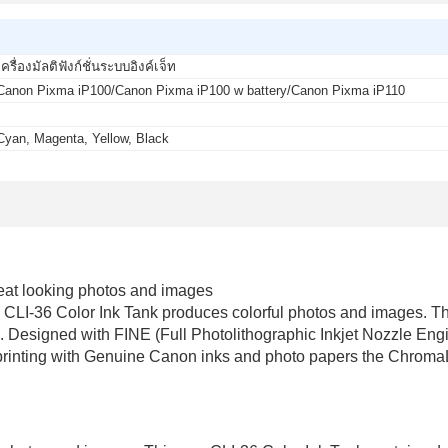
เครื่องมัลติฟังก์ชั่นระบบอิงค์เจ็ท
Canon Pixma iP100/Canon Pixma iP100 w battery/Canon Pixma iP110
-
Cyan, Magenta, Yellow, Black
eat looking photos and images
e CLI-36 Color Ink Tank produces colorful photos and images. T
Designed with FINE (Full Photolithographic Inkjet Nozzle Engine
 printing with Genuine Canon inks and photo papers the Chroma