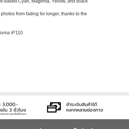
dye-based Cyan, Magenta, Yellow, and Black
otos from fading for longer, thanks to the
Pixma iP110