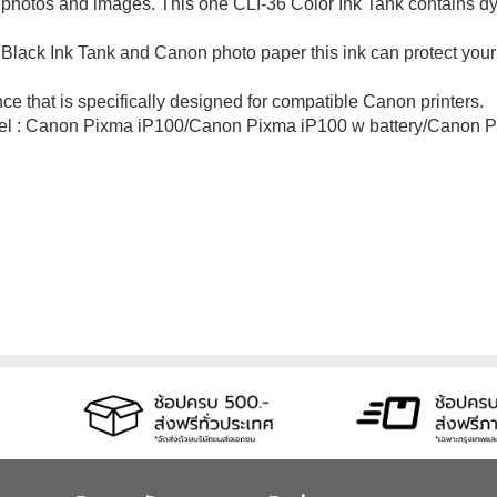
l photos and images. This one CLI-36 Color Ink Tank contains 
ack Ink Tank and Canon photo paper this ink can protect your ph
 that is specifically designed for compatible Canon printers.
odel : Canon Pixma iP100/Canon Pixma iP100 w battery/Canon 