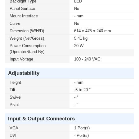
Backlight Type
LED
Panel Surface
No
Mount Interface
- mm
Curve
No
Dimension (W/H/D)
614 x 475 x 240 mm
Weight (Net/Gross)
5.41 kg
Power Consumption
20 W
(Operate/Stand By)
Input Voltage
100 - 240 VAC
Adjustability
Height
- mm
Tilt
-5 to 20 °
Swivel
- °
Pivot
- °
Input & Output Connectors
VGA
1 Port(s)
DVI
- Port(s)