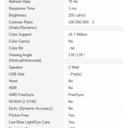
Refresh Rate
75 Hz
Response Time
1 ms
Brightness
250 cd/m2
Contrast Ratio
100,000,000 : 1
(static/dynamic)
Color Support
16.7 Million
Color Gamut
No
Color Bit
- bit
Viewing Angle
178 /178 °
(Vertical/Horizontal)
Speaker
2 Watt
USB Hub
- Port(s)
Hood
No
HDR
No
AMD FreeSync
FreeSync
NVIDIA G SYNC
No
DyAc (Dynamic Accuracy)
No
Flicker Free
Yes
Low Blue Light/Eye Care
Yes