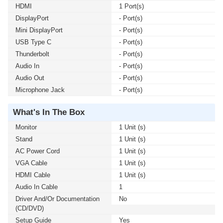
HDMI
1 Port(s)
DisplayPort
- Port(s)
Mini DisplayPort
- Port(s)
USB Type C
- Port(s)
Thunderbolt
- Port(s)
Audio In
- Port(s)
Audio Out
- Port(s)
Microphone Jack
- Port(s)
What's In The Box
Monitor
1 Unit (s)
Stand
1 Unit (s)
AC Power Cord
1 Unit (s)
VGA Cable
1 Unit (s)
HDMI Cable
1 Unit (s)
Audio In Cable
1
Driver And/or Documentation
No
(CD/DVD)
Setup Guide
Yes