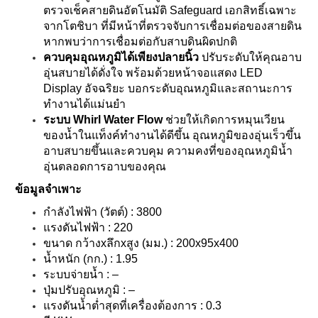
ตรวจเช็คสายดินอัตโนมัติ Safeguard เอกสิทธิ์เฉพาะ
จากโตชิบา ที่มีหน้าที่ตรวจจับการเชื่อมต่อของสายดิน
หากพบว่าการเชื่อมต่อกับสาบดินผิดปกติ
ควบคุมอุณหภูมิได้เพียงปลายนิ้ว
ปรับระดับให้คุณอาบ
อุ่นสบายได้ดั่งใจ พร้อมด้วยหน้าจอแสดง LED
Display อัจฉริยะ บอกระดับอุณหภูมิและสถานะการ
ทำงานได้แม่นยำ
ระบบ Whirl Water Flow
ช่วยให้เกิดการหมุนเวียน
ของน้ำในแท็งค์ทำงานได้ดีขึ้น อุณหภูมิของอุ่นเร็วขึ้น
อาบสบายขึ้นและควบคุม ความคงที่ของอุณหภูมิน้ำ
อุ่นตลอดการอาบของคุณ
ข้อมูลจำเพาะ
กำลังไฟฟ้า (วัตต์) : 3800
แรงดันไฟฟ้า : 220
ขนาด กว้างxลึกxสูง (มม.) : 200x95x400
น้ำหนัก (กก.) : 1.95
ระบบจ่ายน้ำ : –
ปุ่มปรับอุณหภูมิ : –
แรงดันน้ำต่ำสุดที่เครื่องต้องการ : 0.3