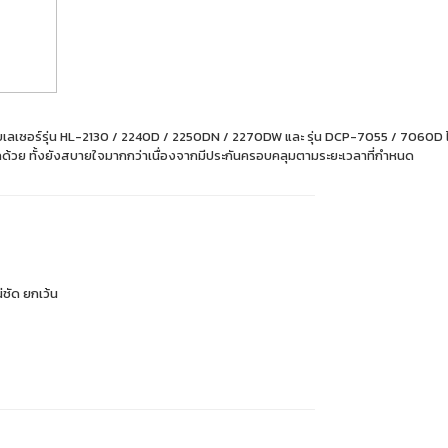
ะบบเลเซอร์รุ่น HL-2130 / 2240D / 2250DN / 2270DW และ รุ่น DCP-7055 / 7060D 
กด้วย ทั้งยังสบายใจมากกว่าเนื่องจากมีประกันครอบคลุมตามระยะเวลาที่กำหนด
่ชัด ยกเว้น