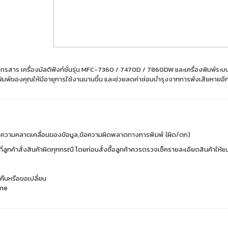
โทรสาร เครื่องมัลติฟังก์ชั่นรุ่น MFC-7360 / 7470D / 7860DW และเครื่องพิมพ์ร
พิมพ์ของคุณให้มีอายุการใช้งานนานขึ้น และช่วยลดค่าซ่อมบำรุงจากการพังเสียหายอี
ากความคลาดเคลื่อนของข้อมูล,ข้อความผิดพลาดทางการพิมพ์ (ผิด/ตก)
ี่ลูกค้าสั่งสินค้าผิดทุกกรณี โดยก่อนสั่งซื้อลูกค้าควรตรวจเช็ครายละเอียดสินค้าให้แน
คืนหรือขอเปลี่ยน
ine