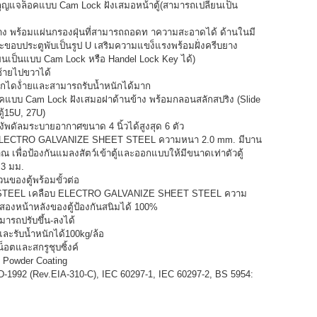
กุญแจล็อคแบบ Cam Lock ฝังเสมอหน้าตู้(สามารถเปลี่ยนเป็น
่าง พร้อมแผ่นกรองฝุ่นที่สามารถถอดท าความสะอาดได้ ด้านในมี
 และขอบประตูพับเป็นรูป U เสริมความแขง็แรงพร้อมฝั่งครีบยาง
่ยนเป็นแบบ Cam Lock หรือ Handel Lock Key ได้)
ซ้ายไปขวาได้
ักไดง้่ายและสามารถรับน้ำหนักได้มาก
็อคแบบ Cam Lock ฝังเสมอฝาด้านข้าง พร้อมกลอนสลักสปริง (Slide
ตู้15U, 27U)
้งัพดัลมระบายอากาศขนาด 4 นิ้วได้สูงสุด 6 ตัว
บ ELECTRO GALVANIZE SHEET STEEL ความหนา 2.0 mm. มีบาน
เพื่อป้องกันแมลงสัตว์เข้าตู้และออกแบบให้มีขนาดเท่าตัวตู้
 3 มม.
วนของตู้พร้อมขั้วต่อ
OLL STEEL เคลือบ ELECTRO GALVANIZE SHEET STEEL ความ
สองหน้าหลังของตู้ป้องกันสนิมได้ 100%
มารถปรับขึ้น-ลงได้
ละรับน้ำหนักได้100kg/ล้อ
อตและสกรูชุบซิ้งค์
c Powder Coating
92 (Rev.EIA-310-C), IEC 60297-1, IEC 60297-2, BS 5954: