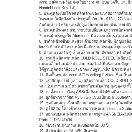
ความแขง็แรงพร้อมฝั่งครีบยางกนัฝ่นุ แบบ 3ครีบ และมี
Handel Lock Key ได้)
5. ประตูหลังเป็นโครงเหล็กเจาะช่องระบายอากาศด้านล
โครงเหลก็เพื่อป้องกัน ประตูพลิ้ว(ยกเว้น ตู้15U, 27U)
กันฝุ่นแบบ 3 ครีบ และมีกุญแจล็อคกดเด้ง (สามารถเปลี
6. ประตูหน้า-หลัง สามารถปรับเปลี่ยนแปลงการเปิดจาก
7. บานพับประตูเป็น Aluminum มีความแขง็แรงไม่แตกห
8. ฝาด้านข้างซ้ายและขวา ด้วยวัสดุเหล็กทึบ มีกุญแจล
latch) ด้านในมีโครงเหล็กเพื่อป้องกนั ประตูพลิ้ว(ยกเวน้ 
9. ด้านบน (หลงัคา) เป็นเหล็กแบบทึบ มีช่องสา หรับติดต
10. ฐานตู้ ผลิตจากเหล็ก COLD ROLL STEEL เคลือ
แผ่นเหล็กพร้อมฟองน้า สามารถสไลด์เพื่อร้อยสายสัญญาณ 
ใต้ฐานตูติดตั้งกล้องและขาตั้ง กับฐานเหล็ก มีความหนา
11. ติดตั้งสายต่อกราวนด์(Grounding) สีเขียว เชื่อมชิ้นส่
12. เสายึดอุปกรณ์ (เสา U) ผลิตจากเหล็ก COLD R
หนา 2.0 mm.และมีตัวเลขกากับระดับความสูงของ U ทั้ง
13. ขาตั้งทา จากวัสดุ ABSเพื่อป้องกนัไฟฟ้าสถิต และสา
14. ลูกล้อทาจากวัสดุ Nylon Sixแบบแป้นหมุน 360องศาแ
15. ชุดน๊อตสกรู เป็นเกลียวมาตรฐานสากล (M6) โดยตัวน็
16. ตู้ใช้สีฝุ่น โดยเข้ากระบวนการพ่นแบบ Electro Stati
17. ออกแบบและผลิตตรงตามมาตรฐาน ANSI/EIA-31OD-19
Parts 2, DIN 41494
18. รับประกันคุณภาพและปลอดสนิม 30 ปี
19. สี (ตัวเลือก) : สีดำหรือ สีเฉพาะ