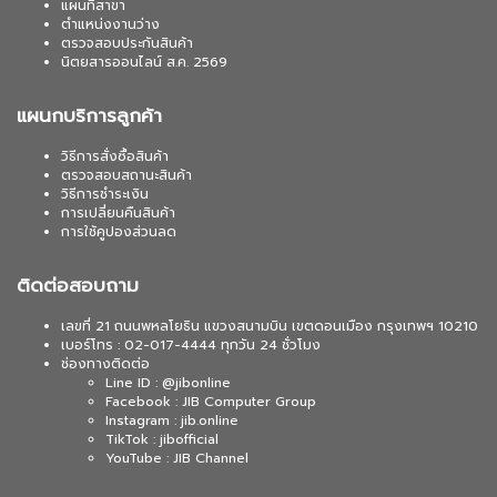
แผนที่สาขา
ตำแหน่งงานว่าง
ตรวจสอบประกันสินค้า
นิตยสารออนไลน์ ส.ค. 2569
แผนกบริการลูกค้า
วิธีการสั่งซื้อสินค้า
ตรวจสอบสถานะสินค้า
วิธีการชำระเงิน
การเปลี่ยนคืนสินค้า
การใช้คูปองส่วนลด
ติดต่อสอบถาม
เลขที่ 21 ถนนพหลโยธิน แขวงสนามบิน เขตดอนเมือง กรุงเทพฯ 10210
เบอร์โทร : 02-017-4444 ทุกวัน 24 ชั่วโมง
ช่องทางติดต่อ
Line ID : @jibonline
Facebook : JIB Computer Group
Instagram : jib.online
TikTok : jibofficial
YouTube : JIB Channel