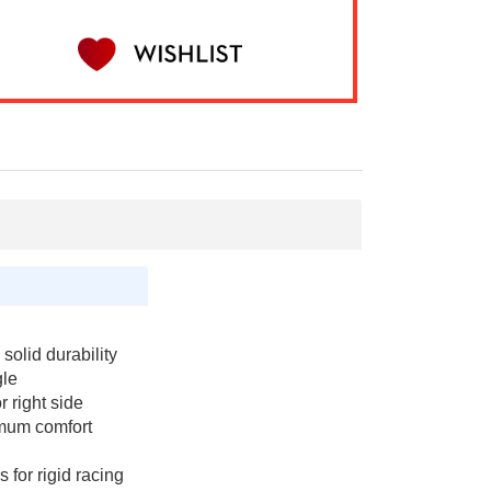
olid durability
gle
r right side
imum comfort
 for rigid racing