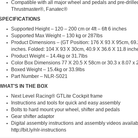
Compatible with all major wheel and pedals and pre-drille
Thrustmaster®, Fanatec®
SPECIFICATIONS
Supported Height – 120 – 200 cm or 4ft – 6ft 6 inches
Supported Max Weight – 130 kg or 287lbs
Product Dimensions – (GT Position: 176 X 93 X 95cm, 69.
inches. Folded: 104 X 93 X 30cm, 40.9 X 36.6 X 11.8 inch
Product Weight – 14.4kg or 31.7lbs
Color Box Dimensions 77 X 20.5 X 58cm or 30.3 x 8.07 x 
Boxed Weight – 15.4kg or 33.9lbs
Part Number – NLR-S021
WHAT'S IN THE BOX
Next Level Racing® GTLite Cockpit frame
Instructions and tools for quick and easy assembly
Bolts to hard mount your wheel, shifter and pedals
Gear shifter adaptor
Digital assembly instructions and assembly videos availab
http://bit.ly/nlr-instructions