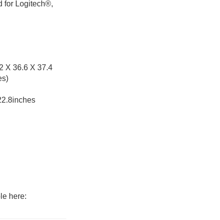
d for Logitech®,
2 X 36.6 X 37.4
es)
22.8inches
le here: