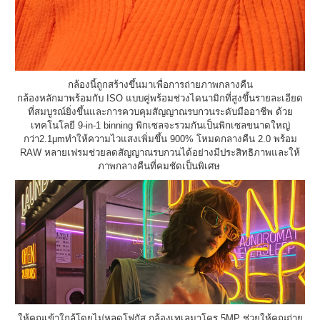
กล้องนี้ถูกสร้างขึ้นมาเพื่อการถ่ายภาพกลางคืน
กล้องหลักมาพร้อมกับ ISO แบบคู่พร้อมช่วงไดนามิกที่สูงขึ้นรายละเอียด
ที่สมบูรณ์ยิ่งขึ้นและการควบคุมสัญญาณรบกวนระดับมืออาชีพ ด้วย
เทคโนโลยี 9-in-1 binning พิกเซลจะรวมกันเป็นพิกเซลขนาดใหญ่
กว่า2.1μmทำให้ความไวแสงเพิ่มขึ้น 900% โหมดกลางคืน 2.0 พร้อม
RAW หลายเฟรมช่วยลดสัญญาณรบกวนได้อย่างมีประสิทธิภาพและให้
ภาพกลางคืนที่คมชัดเป็นพิเศษ
ให้คุณเข้าใกล้โดยไม่หลุดโฟกัส กล้องเทเลมาโคร 5MP ช่วยให้คุณถ่าย