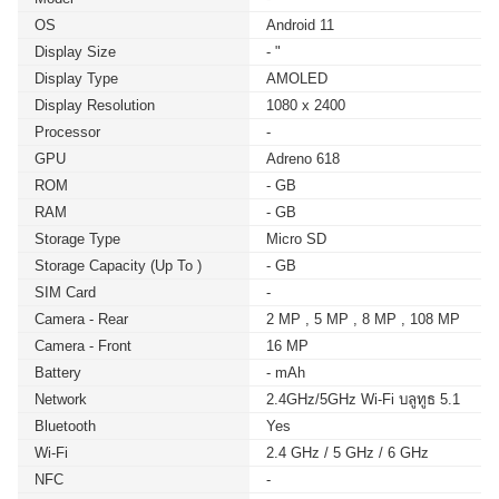
OS
Android 11
Display Size
- "
Display Type
AMOLED
Display Resolution
1080 x 2400
Processor
-
GPU
Adreno 618
ROM
- GB
RAM
- GB
Storage Type
Micro SD
Storage Capacity (up To )
- GB
SIM Card
-
Camera - Rear
2 MP , 5 MP , 8 MP , 108 MP
Camera - Front
16 MP
Battery
- mAh
Network
2.4GHz/5GHz Wi-Fi บลูทูธ 5.1
Bluetooth
Yes
Wi-Fi
2.4 GHz / 5 GHz / 6 GHz
NFC
-