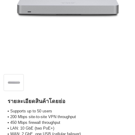
รายละเอียดสินค้าโดยย่อ
• Supports up to 50 users
• 200 Mbps site-to-site VPN throughput
• 450 Mbps firewall throughput
• LAN: 10 GbE (two PoE+)
• WAN: 2 GbE, one USB (cellular failover)