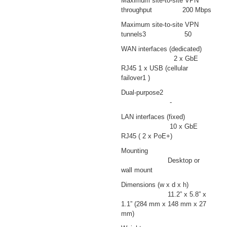
Maximum site-to-site VPN
throughput 200 Mbps
Maximum site-to-site VPN
tunnels3 50
WAN interfaces (dedicated)
2 x GbE
RJ45 1 x USB (cellular
failover1 )
Dual-purpose2
-
LAN interfaces (fixed)
10 x GbE
RJ45 ( 2 x PoE+)
Mounting
Desktop or
wall mount
Dimensions (w x d x h)
11.2” x 5.8” x
1.1” (284 mm x 148 mm x 27
mm)