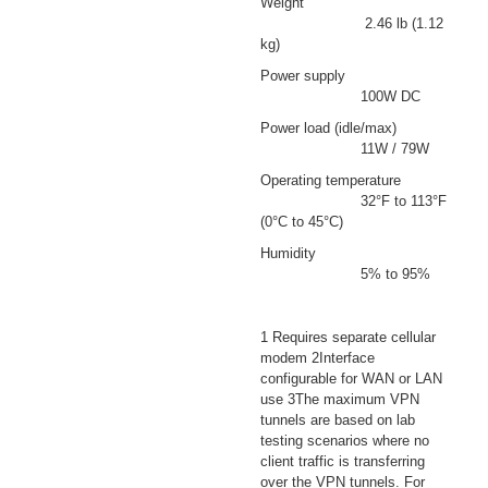
Weight
2.46 lb (1.12
kg)
Power supply
100W DC
Power load (idle/max)
11W / 79W
Operating temperature
32°F to 113°F
(0°C to 45°C)
Humidity
5% to 95%
1 Requires separate cellular
modem 2Interface
configurable for WAN or LAN
use 3The maximum VPN
tunnels are based on lab
testing scenarios where no
client traffic is transferring
over the VPN tunnels. For