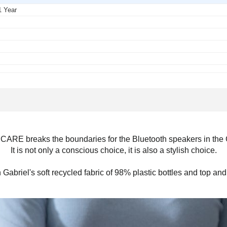
1 Year
-
-
-
-
RE breaks the boundaries for the Bluetooth speakers in the
It is not only a conscious choice, it is also a stylish choice.
iel's soft recycled fabric of 98% plastic bottles and top and