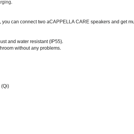
rging.
re, you can connect two aCAPPELLA CARE speakers and get mus
t and water resistant (IP55).
athroom without any problems.
 (Qi)