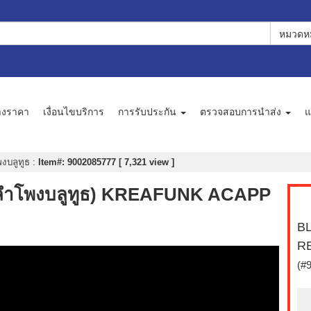
หมวดหม
างราคา
เงื่อนไขบริการ
การรับประกัน
ตรวจสอบการนำส่ง
แ
งบลูทูธ
:
Item#: 9002085777 [ 7,321 view ]
ำโพงบลูทูธ) KREAFUNK ACAPP
B
R
(#