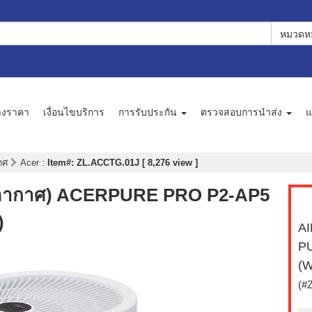
หมวดหม
างราคา
เงื่อนไขบริการ
การรับประกัน
ตรวจสอบการนำส่ง
แ
กาศ
Acer
:
Item#: ZL.ACCTG.01J [ 8,276 view ]
อกอากาศ) ACERPURE PRO P2-AP5
)
AI
P
(W
(#