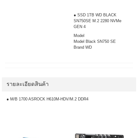
● SSD 1TB WD BLACK
SN750SE M.2 2280 NVMe
GEN 4 ​
Model
Model Black SN750 SE
Brand WD
รายละเอียดสินค้า
● M/B 1700 ASROCK H610M-HDV/M.2 DDR4