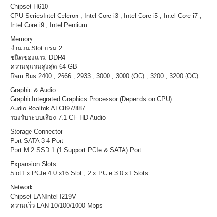
Chipset H610
CPU SeriesIntel Celeron , Intel Core i3 , Intel Core i5 , Intel Core i7 ,
Intel Core i9 , Intel Pentium
Memory
จำนวน Slot แรม 2
ชนิดของแรม DDR4
ความจุแรมสูงสุด 64 GB
Ram Bus 2400 , 2666 , 2933 , 3000 , 3000 (OC) , 3200 , 3200 (OC)
Graphic & Audio
GraphicIntegrated Graphics Processor (Depends on CPU)
Audio Realtek ALC897/887
รองรับระบบเสียง 7.1 CH HD Audio
Storage Connector
Port SATA 3 4 Port
Port M.2 SSD 1 (1 Support PCIe & SATA) Port
Expansion Slots
Slot1 x PCIe 4.0 x16 Slot , 2 x PCIe 3.0 x1 Slots
Network
Chipset LANIntel I219V
ความเร็ว LAN 10/100/1000 Mbps