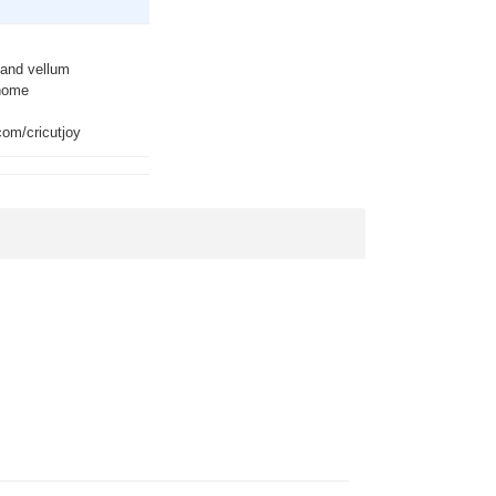
, and vellum
 home
.com/cricutjoy