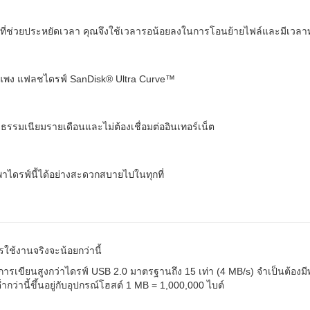
ที่ช่วยประหยัดเวลา คุณจึงใช้เวลารอน้อยลงในการโอนย้ายไฟล์และมีเวลาทำ
าไม่แพง แฟลชไดรฟ์ SanDisk® Ultra Curve™
ค่าธรรมเนียมรายเดือนและไม่ต้องเชื่อมต่ออินเทอร์เน็ต
ไดรฟ์นี้ได้อย่างสะดวกสบายไปในทุกที่
รใช้งานจริงจะน้อยกว่านี้
รเขียนสูงกว่าไดรฟ์ USB 2.0 มาตรฐานถึง 15 เท่า (4 MB/s) จำเป็นต้องมีพ
นี้ขึ้นอยู่กับอุปกรณ์โฮสต์ 1 MB = 1,000,000 ไบต์