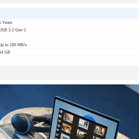
5 Years
USB 3.2 Gen 1
-
Up to 100 MB/s
64 GB