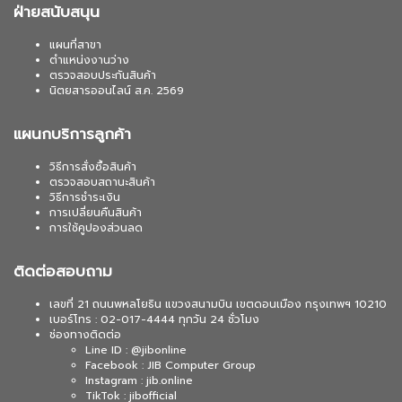
ฝ่ายสนับสนุน
แผนที่สาขา
ตำแหน่งงานว่าง
ตรวจสอบประกันสินค้า
นิตยสารออนไลน์ ส.ค. 2569
แผนกบริการลูกค้า
วิธีการสั่งซื้อสินค้า
ตรวจสอบสถานะสินค้า
วิธีการชำระเงิน
การเปลี่ยนคืนสินค้า
การใช้คูปองส่วนลด
ติดต่อสอบถาม
เลขที่ 21 ถนนพหลโยธิน แขวงสนามบิน เขตดอนเมือง กรุงเทพฯ 10210
เบอร์โทร : 02-017-4444 ทุกวัน 24 ชั่วโมง
ช่องทางติดต่อ
Line ID : @jibonline
Facebook : JIB Computer Group
Instagram : jib.online
TikTok : jibofficial