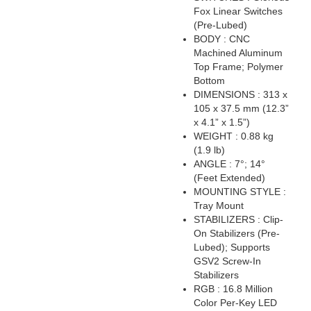
Fox Linear Switches
(Pre-Lubed)
BODY : CNC
Machined Aluminum
Top Frame; Polymer
Bottom
DIMENSIONS : 313 x
105 x 37.5 mm (12.3”
x 4.1” x 1.5”)
WEIGHT : 0.88 kg
(1.9 lb)
ANGLE : 7°; 14°
(Feet Extended)
MOUNTING STYLE :
Tray Mount
STABILIZERS : Clip-
On Stabilizers (Pre-
Lubed); Supports
GSV2 Screw-In
Stabilizers
RGB : 16.8 Million
Color Per-Key LED