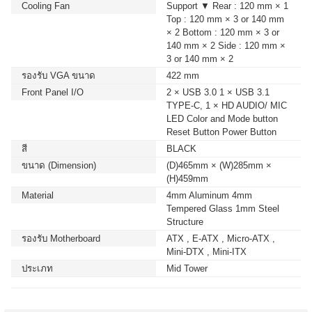
Cooling Fan
Support ▼ Rear : 120 mm × 1
Top : 120 mm × 3 or 140 mm
× 2 Bottom : 120 mm × 3 or
140 mm × 2 Side : 120 mm ×
3 or 140 mm × 2
รองรับ VGA ขนาด
422 mm
Front Panel I/O
2 × USB 3.0 1 × USB 3.1
TYPE-C, 1 × HD AUDIO/ MIC
LED Color and Mode button
Reset Button Power Button
สี
BLACK
ขนาด (Dimension)
(D)465mm × (W)285mm ×
(H)459mm
Material
4mm Aluminum 4mm
Tempered Glass 1mm Steel
Structure
รองรับ Motherboard
ATX , E-ATX , Micro-ATX ,
Mini-DTX , Mini-ITX
ประเภท
Mid Tower