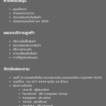
ฝ่ายสนับสนุน
แผนที่สาขา
ตำแหน่งงานว่าง
ตรวจสอบประกันสินค้า
นิตยสารออนไลน์ ส.ค. 2569
แผนกบริการลูกค้า
วิธีการสั่งซื้อสินค้า
ตรวจสอบสถานะสินค้า
วิธีการชำระเงิน
การเปลี่ยนคืนสินค้า
การใช้คูปองส่วนลด
ติดต่อสอบถาม
เลขที่ 21 ถนนพหลโยธิน แขวงสนามบิน เขตดอนเมือง กรุงเทพฯ 10210
เบอร์โทร : 02-017-4444 ทุกวัน 24 ชั่วโมง
ช่องทางติดต่อ
Line ID : @jibonline
Facebook : JIB Computer Group
Instagram : jib.online
TikTok : jibofficial
YouTube : JIB Channel