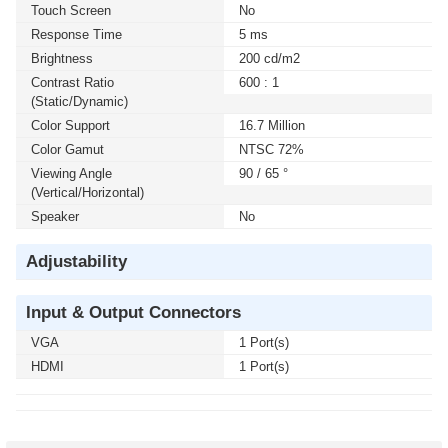
Touch Screen
No
Response Time
5 ms
Brightness
200 cd/m2
Contrast Ratio
600 : 1
(static/dynamic)
Color Support
16.7 Million
Color Gamut
NTSC 72%
Viewing Angle
90 / 65 °
(Vertical/Horizontal)
Speaker
No
Adjustability
Input & Output Connectors
VGA
1 Port(s)
HDMI
1 Port(s)