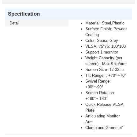
Specification
Detail
Material: Steel,Plastic
Surface Finish: Powder
Coating
Color: Space Grey
VESA: 75*75; 100*100
Support 1 mornitor
Weight Capacity (per
screen):: Max 9 kg/arm
Screen Size: 17-32 in
Tilt Range: : +70°~-70°
Swivel Range:
+90°~-90°
Screen Rotation:
+180°~-180°
Quick Release VESA
Plate
Articulating Monitor
Arm
Clamp and Grommet"