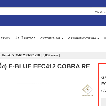
หมวดหม
างราคา
เงื่อนไขบริการ
การรับประกัน
ตรวจสอบการนำส่ง
แ
:
Item#: STO4262306081720 [ 3,052 view ]
มมิ่ง) E-BLUE EEC412 COBRA RE
GA
E
(#