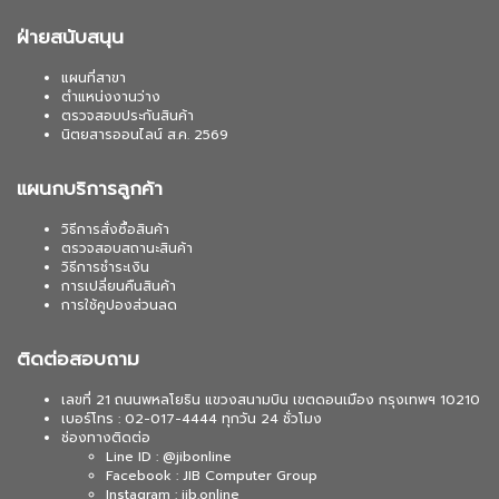
ฝ่ายสนับสนุน
แผนที่สาขา
ตำแหน่งงานว่าง
ตรวจสอบประกันสินค้า
นิตยสารออนไลน์ ส.ค. 2569
แผนกบริการลูกค้า
วิธีการสั่งซื้อสินค้า
ตรวจสอบสถานะสินค้า
วิธีการชำระเงิน
การเปลี่ยนคืนสินค้า
การใช้คูปองส่วนลด
ติดต่อสอบถาม
เลขที่ 21 ถนนพหลโยธิน แขวงสนามบิน เขตดอนเมือง กรุงเทพฯ 10210
เบอร์โทร : 02-017-4444 ทุกวัน 24 ชั่วโมง
ช่องทางติดต่อ
Line ID : @jibonline
Facebook : JIB Computer Group
Instagram : jib.online