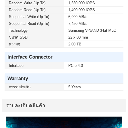
Random Write (up To)
1,550,000 IOPS
Random Read (up To)
1,400,000 IOPS
Sequential Write (up To)
6,900 MB/s
Sequential Read (up To)
7,450 MB/s
Technology
Samsung V-NAND 3-bit MLC
ขนาด SSD
22 x 80 mm
ความจุ
2.00 TB
Interface Connector
Interface
PCIe 4.0
Warranty
การรับประกัน
5 Years
รายละเอียดสินค้า