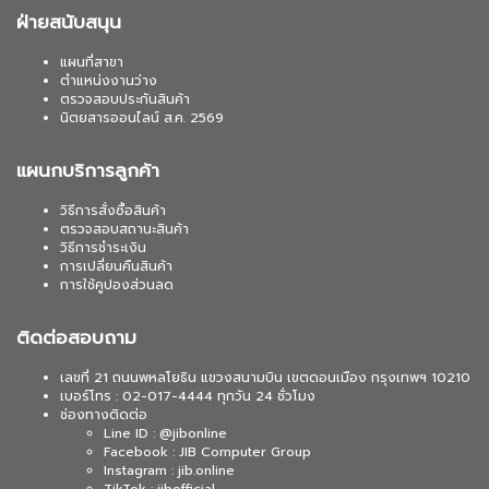
ฝ่ายสนับสนุน
แผนที่สาขา
ตำแหน่งงานว่าง
ตรวจสอบประกันสินค้า
นิตยสารออนไลน์ ส.ค. 2569
แผนกบริการลูกค้า
วิธีการสั่งซื้อสินค้า
ตรวจสอบสถานะสินค้า
วิธีการชำระเงิน
การเปลี่ยนคืนสินค้า
การใช้คูปองส่วนลด
ติดต่อสอบถาม
เลขที่ 21 ถนนพหลโยธิน แขวงสนามบิน เขตดอนเมือง กรุงเทพฯ 10210
เบอร์โทร : 02-017-4444 ทุกวัน 24 ชั่วโมง
ช่องทางติดต่อ
Line ID : @jibonline
Facebook : JIB Computer Group
Instagram : jib.online
TikTok : jibofficial