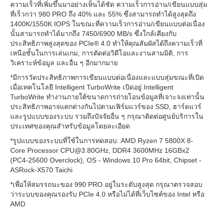
ความเร็วที่เพิ่มขึ้นมาอย่างเห็นได้ชัด ความเร็วการอ่าน/เขียนแบบสุ่ม
ที่เร็วกว่า 980 PRO ถึง 40% และ 55% ซึ่งสามารถทำได้สูงสุดถึง
1400K/1550K IOPS ในขณะที่ความเร็วการอ่าน/เขียนแบบต่อเนื่อง
นั้นสามารถทำได้มากถึง 7450/6900 MB/s ซึ่งใกล้เคียงกับ
ประสิทธิภาพสูงสุดของ PCIe® 4.0 ทำให้คุณสัมผัสได้ถึงความเร็วที่
เหนือชั้นในการเล่นเกม, การตัดต่อวิดีโอและงานสามมิติ, การ
วิเคราะห์ข้อมูล และอื่น ๆ อีกมากมาย
*มีการวัดประสิทธิภาพการเขียนแบบต่อเนื่องและแบบสุ่มขณะที่เปิด
เมื่อเทคโนโลยี Intelligent TurboWrite เปิดอยู่ Intelligent
TurboWrite ทำงานภายใต้ขนาดการถ่ายโอนข้อมูลที่เจาะจงเท่านั้น
ประสิทธิภาพอาจแตกต่างกันไปตามเฟิร์มแวร์ของ SSD, ฮาร์ดแวร์
และรูปแบบของระบบ รวมถึงปัจจัยอื่น ๆ กรุณาติดต่อศูนย์บริการใน
ประเทศของคุณสำหรับข้อมูลโดยละเอียด
*รูปแบบของระบบที่ใช้ในการทดสอบ: AMD Ryzen 7 5800X 8-
Core Processor
CPU@3.80GHz
, DDR4 3600MHz 16GBx2
(PC4-25600 Overclock), OS - Windows 10 Pro 64bit, Chipset -
ASRock-X570 Taichi
*เพื่อให้สมรรถนะของ 990 PRO อยู่ในระดับสูงสุด กรุณาตรวจสอบ
ว่าระบบของคุณรองรับ PCIe 4.0 หรือไม่ได้ที่เว็บไซต์ของ Intel หรือ
AMD