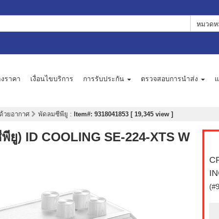
หมวดหม
างราคา
เงื่อนไขบริการ
การรับประกัน
ตรวจสอบการนำส่ง
แ
ด้วยอากาศ
พัดลมซีพียู
:
Item#: 9318041853 [ 19,345 view ]
พียู) ID COOLING SE-224-XTS W
CP
I
(#