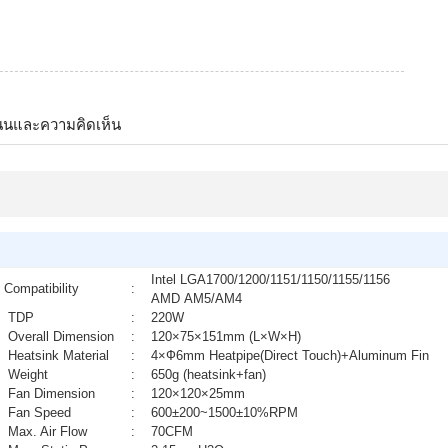
นนและความคิดเห็น
Intel LGA1700/1200/1151/1150/1155/1156
Compatibility
:
AMD AM5/AM4
TDP
:
220W
Overall Dimension
:
120×75×151mm (L×W×H)
Heatsink Material
:
4×Ф6mm Heatpipe(Direct Touch)+Aluminum Fin
Weight
:
650g (heatsink+fan)
Fan Dimension
:
120×120×25mm
Fan Speed
:
600±200~1500±10%RPM
Max. Air Flow
:
70CFM