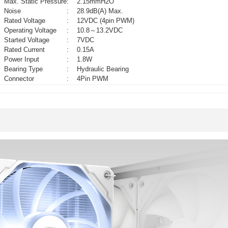
Max. Static Pressure
:
2.15mmH2O
Noise
:
28.9dB(A) Max.
Rated Voltage
:
12VDC (4pin PWM)
Operating Voltage
:
10.8～13.2VDC
Started Voltage
:
7VDC
Rated Current
:
0.15A
Power Input
:
1.8W
Bearing Type
:
Hydraulic Bearing
Connector
:
4Pin PWM