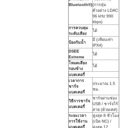
Bluetooth®)
(การสุ่ม
ตัวอย่าง LDAC
96 kHz 990
kbps)
การควบคุม
ได้
ระดับเสียง
มี (เทียบเท่า
ป้องกันน้ำ
IPX4)
DSEE
ได้
Extreme
โหมดเสียง
ได้
รอบข้าง
แบตเตอรี่
เวลาการ
ประมาณ 1.5
ชาร์จ
ชม.
แบตเตอรี่
ชาร์จผ่านช่อง
วิธีการชาร์จ
USB / ชาร์จไร้
แบตเตอรี่
สาย (ด้วยเคส)
ระยะเวลา
สูงสุด 8 ชั่วโมง
การใช้งาน
(เปิด NC) /
แบตเตอรี่
สูงสุด 12