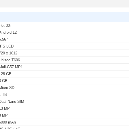
Hot 30i
Android 12
6.56 "
IPS LCD
720 x 1612
Unisoc T606
Mali-G57 MP1
128 GB
8 GB
Micro SD
1 TB
Dual Nano SIM
13 MP
8 MP
5000 mAh