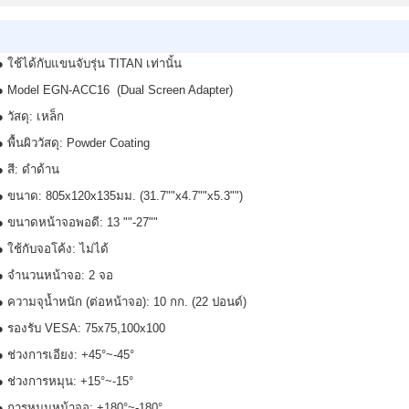
● ใช้ได้กับแขนจับรุ่น TITAN เท่านั้น
● Model EGN-ACC16 (Dual Screen Adapter)
● วัสดุ: เหล็ก
● พื้นผิววัสดุ: Powder Coating
● สี: ดำด้าน
● ขนาด: 805x120x135มม. (31.7""x4.7""x5.3"")
● ขนาดหน้าจอพอดี: 13 ""-27""
● ใช้กับจอโค้ง: ไม่ได้
● จำนวนหน้าจอ: 2 จอ
● ความจุน้ำหนัก (ต่อหน้าจอ): 10 กก. (22 ปอนด์)
● รองรับ VESA: 75x75,100x100
● ช่วงการเอียง: +45°~-45°
● ช่วงการหมุน: +15°~-15°
● การหมุนหน้าจอ: +180°~-180°