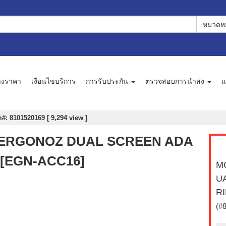
หมวดหม
างราคา
เงื่อนไขบริการ
การรับประกัน
ตรวจสอบการนำส่ง
แ
m#: 8101520169 [ 9,294 view ]
อ) ERGONOZ DUAL SCREEN ADA
 [EGN-ACC16]
M
U
RI
(#