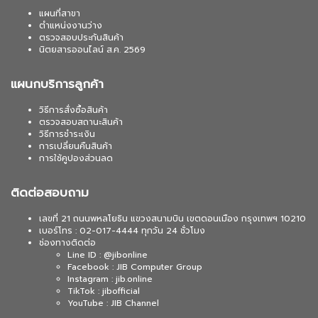
แผนที่สาขา
ตำแหน่งงานว่าง
ตรวจสอบประกันสินค้า
นิตยสารออนไลน์ ส.ค. 2569
แผนกบริการลูกค้า
วิธีการสั่งซื้อสินค้า
ตรวจสอบสถานะสินค้า
วิธีการชำระเงิน
การเปลี่ยนคืนสินค้า
การใช้คูปองส่วนลด
ติดต่อสอบถาม
เลขที่ 21 ถนนพหลโยธิน แขวงสนามบิน เขตดอนเมือง กรุงเทพฯ 10210
เบอร์โทร : 02-017-4444 ทุกวัน 24 ชั่วโมง
ช่องทางติดต่อ
Line ID : @jibonline
Facebook : JIB Computer Group
Instagram : jib.online
TikTok : jibofficial
YouTube : JIB Channel