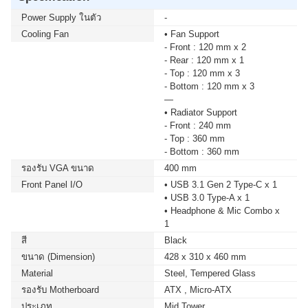
Power Supply ในตัว
-
Cooling Fan
• Fan Support
- Front : 120 mm x 2
- Rear : 120 mm x 1
- Top : 120 mm x 3
- Bottom : 120 mm x 3
—
• Radiator Support
- Front : 240 mm
- Top : 360 mm
- Bottom : 360 mm
รองรับ VGA ขนาด
400 mm
Front Panel I/O
• USB 3.1 Gen 2 Type-C x 1
• USB 3.0 Type-A x 1
• Headphone & Mic Combo x
1
สี
Black
ขนาด (Dimension)
428 x 310 x 460 mm
Material
Steel, Tempered Glass
รองรับ Motherboard
ATX , Micro-ATX
ประเภท
Mid Tower