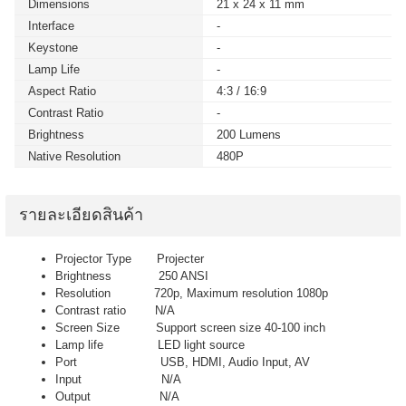
Dimensions
21 x 24 x 11 mm
Interface
-
Keystone
-
Lamp Life
-
Aspect Ratio
4:3 / 16:9
Contrast Ratio
-
Brightness
200 Lumens
Native Resolution
480P
รายละเอียดสินค้า
Projector Type Projecter
Brightness 250 ANSI
Resolution 720p, Maximum resolution 1080p
Contrast ratio N/A
Screen Size Support screen size 40-100 inch
Lamp life LED light source
Port USB, HDMI, Audio Input, AV
Input N/A
Output N/A