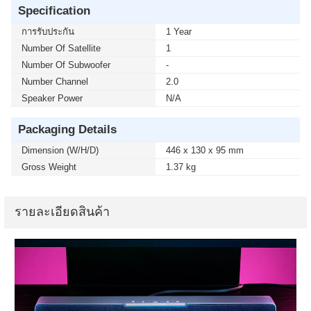
Specification
การรับประกัน
1 Year
Number Of Satellite
1
Number Of Subwoofer
-
Number Channel
2.0
Speaker Power
N/A
Packaging Details
Dimension (W/H/D)
446 x 130 x 95 mm
Gross Weight
1.37 kg
รายละเอียดสินค้า