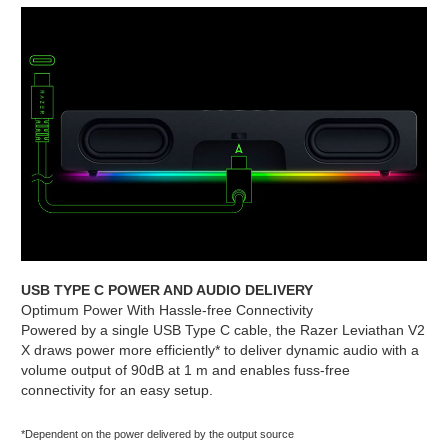
USB TYPE C POWER AND AUDIO DELIVERY
Optimum Power With Hassle-free Connectivity
Powered by a single USB Type C cable, the Razer Leviathan V2
X draws power more efficiently* to deliver dynamic audio with a
volume output of 90dB at 1 m and enables fuss-free
connectivity for an easy setup.
*Dependent on the power delivered by the output source