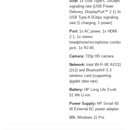
USB:
1x USB Type-C 10Gbps
signaling rate (USB Power
Delivery, DisplayPort™ 2.1) 3x
USB Type-A 5Gbps signaling
rate (1 charging, 1 power)
Port:
1x AC power, 1x HDMI
2.1, 1x stereo
headphone/microphone combo
jack, 1x RJ-45
Camera:
720p HD camera
Network:
Intel Wi-Fi 6E AX211
(2x2) and Bluetooth® 5.3
wireless card (supporting
gigabit data rate)
Battery:
HP Long Life 3-cell,
51 Wh Li-ion
Power Supply:
HP Smart 65
W External AC power adapter
OS:
Windows 11 Pro