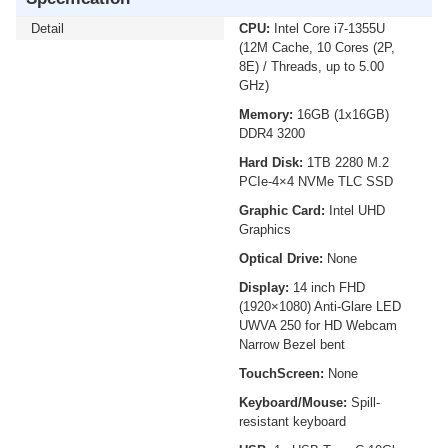
Detail
CPU:
Intel Core i7-1355U
(12M Cache, 10 Cores (2P,
8E) / Threads, up to 5.00
GHz)
Memory:
16GB (1x16GB)
DDR4 3200
Hard Disk:
1TB 2280 M.2
PCIe-4×4 NVMe TLC SSD
Graphic Card:
Intel UHD
Graphics
Optical Drive:
None
Display:
14 inch FHD
(1920×1080) Anti-Glare LED
UWVA 250 for HD Webcam
Narrow Bezel bent
TouchScreen:
None
Keyboard/Mouse:
Spill-
resistant keyboard