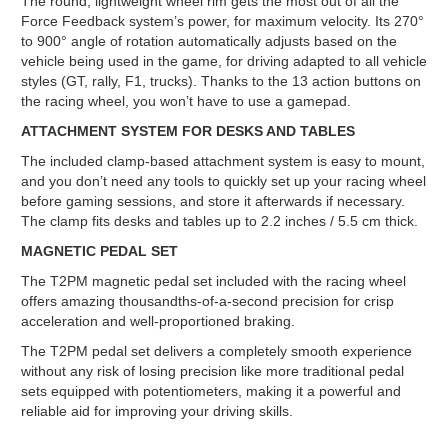
The round, lightweight wheel rim gets the most out of all the
Force Feedback system’s power, for maximum velocity. Its 270°
to 900° angle of rotation automatically adjusts based on the
vehicle being used in the game, for driving adapted to all vehicle
styles (GT, rally, F1, trucks). Thanks to the 13 action buttons on
the racing wheel, you won’t have to use a gamepad.
ATTACHMENT SYSTEM FOR DESKS AND TABLES
The included clamp-based attachment system is easy to mount,
and you don’t need any tools to quickly set up your racing wheel
before gaming sessions, and store it afterwards if necessary.
The clamp fits desks and tables up to 2.2 inches / 5.5 cm thick.
MAGNETIC PEDAL SET
The T2PM magnetic pedal set included with the racing wheel
offers amazing thousandths-of-a-second precision for crisp
acceleration and well-proportioned braking.
The T2PM pedal set delivers a completely smooth experience
without any risk of losing precision like more traditional pedal
sets equipped with potentiometers, making it a powerful and
reliable aid for improving your driving skills.