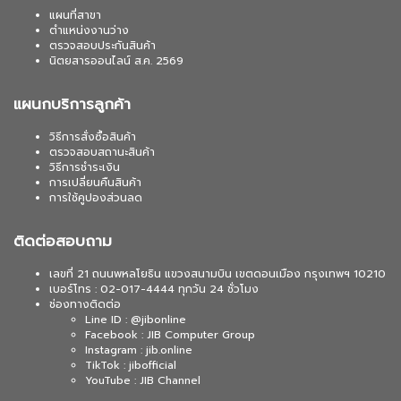
แผนที่สาขา
ตำแหน่งงานว่าง
ตรวจสอบประกันสินค้า
นิตยสารออนไลน์ ส.ค. 2569
แผนกบริการลูกค้า
วิธีการสั่งซื้อสินค้า
ตรวจสอบสถานะสินค้า
วิธีการชำระเงิน
การเปลี่ยนคืนสินค้า
การใช้คูปองส่วนลด
ติดต่อสอบถาม
เลขที่ 21 ถนนพหลโยธิน แขวงสนามบิน เขตดอนเมือง กรุงเทพฯ 10210
เบอร์โทร : 02-017-4444 ทุกวัน 24 ชั่วโมง
ช่องทางติดต่อ
Line ID : @jibonline
Facebook : JIB Computer Group
Instagram : jib.online
TikTok : jibofficial
YouTube : JIB Channel