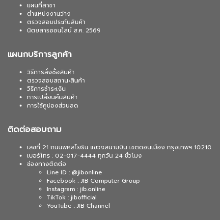
แผนที่สาขา
ตำแหน่งงานว่าง
ตรวจสอบประกันสินค้า
นิตยสารออนไลน์ ส.ค. 2569
แผนกบริการลูกค้า
วิธีการสั่งซื้อสินค้า
ตรวจสอบสถานะสินค้า
วิธีการชำระเงิน
การเปลี่ยนคืนสินค้า
การใช้คูปองส่วนลด
ติดต่อสอบถาม
เลขที่ 21 ถนนพหลโยธิน แขวงสนามบิน เขตดอนเมือง กรุงเทพฯ 10210
เบอร์โทร : 02-017-4444 ทุกวัน 24 ชั่วโมง
ช่องทางติดต่อ
Line ID : @jibonline
Facebook : JIB Computer Group
Instagram : jib.online
TikTok : jibofficial
YouTube : JIB Channel