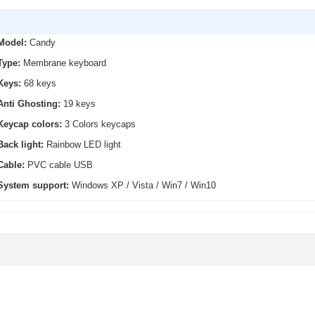
Model:
Candy
Type:
Membrane keyboard
Keys:
68 keys
Anti Ghosting:
19 keys
Keycap colors:
3 Colors keycaps
Back light:
Rainbow LED light
Cable:
PVC cable USB
System support:
Windows XP / Vista / Win7 / Win10