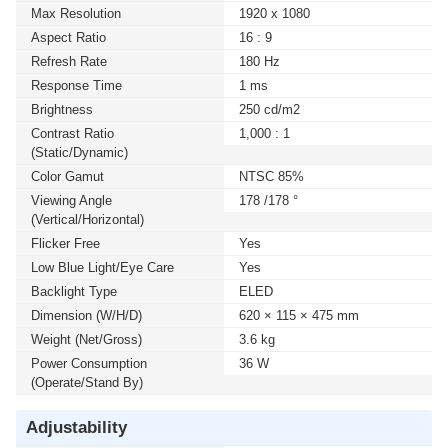
Max Resolution
1920 x 1080
Aspect Ratio
16 : 9
Refresh Rate
180 Hz
Response Time
1 ms
Brightness
250 cd/m2
Contrast Ratio
1,000 : 1
(static/dynamic)
Color Gamut
NTSC 85%
Viewing Angle
178 /178 °
(Vertical/Horizontal)
Flicker Free
Yes
Low Blue Light/Eye Care
Yes
Backlight Type
ELED
Dimension (W/H/D)
620 × 115 × 475 mm
Weight (Net/Gross)
3.6 kg
Power Consumption
36 W
(Operate/Stand By)
Adjustability