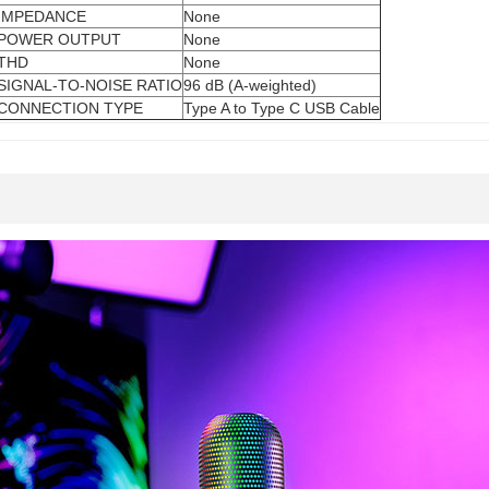
IMPEDANCE
None
POWER OUTPUT
None
THD
None
SIGNAL-TO-NOISE RATIO
96 dB (A-weighted)
CONNECTION TYPE
Type A to Type C USB Cable