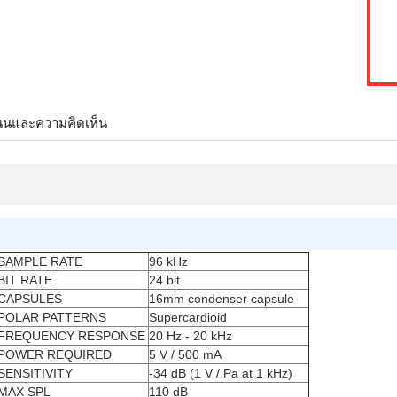
นนและความคิดเห็น
SAMPLE RATE
96 kHz
BIT RATE
24 bit
CAPSULES
16mm condenser capsule
POLAR PATTERNS
Supercardioid
FREQUENCY RESPONSE
20 Hz - 20 kHz
POWER REQUIRED
5 V / 500 mA
SENSITIVITY
-34 dB (1 V / Pa at 1 kHz)
MAX SPL
110 dB