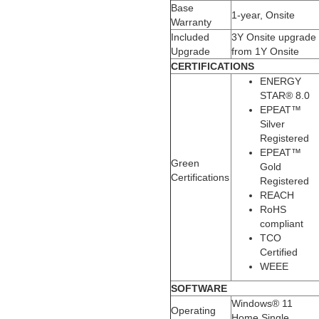
Base
1-year, Onsite
Warranty
Included
3Y Onsite upgrade
Upgrade
from 1Y Onsite
CERTIFICATIONS
ENERGY
STAR® 8.0
EPEAT™
Silver
Registered
EPEAT™
Green
Gold
Certifications
Registered
REACH
RoHS
compliant
TCO
Certified
WEEE
SOFTWARE
Windows® 11
Operating
Home Single