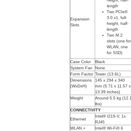
length
Two PCIe®
3.0 x1, full-
Expansion
height, half-
Slots
length
Two M.2
slots (one for
WLAN, one
for SSD)
Case Color
Black
System Fan
None
Form Factor
Tower (13.6L)
Dimensions
145 x 294 x 340
(WxDxH)
mm (5.71 x 11.57 x
13.39 inches)
Weight
Around 5.5 kg (12.
lbs)
CONNECTIVITY
Intel® I219-V, 1x
Ethernet
RJ45
WLAN +
Intel® Wi-Fi® 6