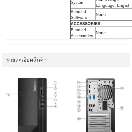
System
Language, English
Bundled
None
Software
ACCESSORIES
Bundled
None
Accessories
รายละเอียดสินค้า