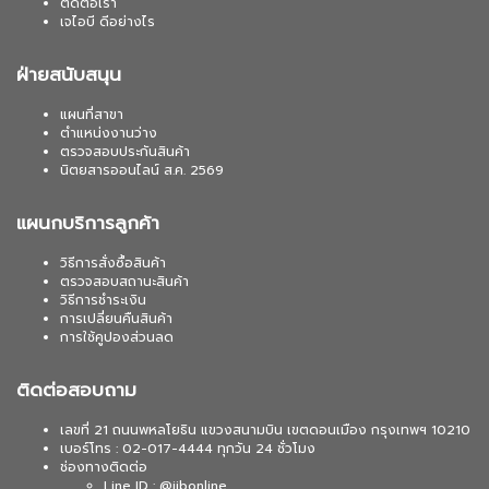
ติดต่อเรา
เจไอบี ดีอย่างไร
ฝ่ายสนับสนุน
แผนที่สาขา
ตำแหน่งงานว่าง
ตรวจสอบประกันสินค้า
นิตยสารออนไลน์ ส.ค. 2569
แผนกบริการลูกค้า
วิธีการสั่งซื้อสินค้า
ตรวจสอบสถานะสินค้า
วิธีการชำระเงิน
การเปลี่ยนคืนสินค้า
การใช้คูปองส่วนลด
ติดต่อสอบถาม
เลขที่ 21 ถนนพหลโยธิน แขวงสนามบิน เขตดอนเมือง กรุงเทพฯ 10210
เบอร์โทร : 02-017-4444 ทุกวัน 24 ชั่วโมง
ช่องทางติดต่อ
Line ID : @jibonline