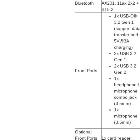
Bluetooth
AX201, 11ax 2x2 +
BT5.2
1x USB-C®
3.2 Gen 1
(support dat
transfer and
5V@3A
charging)
2x USB 3.2
Gen 1
2x USB 3.2
Front Ports
Gen 2
1x
headphone /
microphone
combo jack
(3.5mm)
1x
microphone
(3.5mm)
Optional
Front Ports
1x card reader