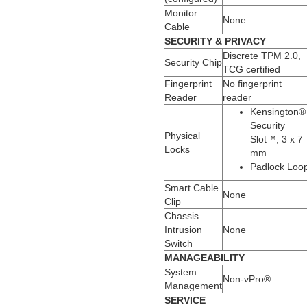
Monitor
None
Cable
SECURITY & PRIVACY
Discrete TPM 2.0,
Security Chip
TCG certified
Fingerprint
No fingerprint
Reader
reader
Kensington®
Security
Physical
Slot™, 3 x 7
Locks
mm
Padlock Loo
Smart Cable
None
Clip
Chassis
Intrusion
None
Switch
MANAGEABILITY
System
Non-vPro®
Management
SERVICE