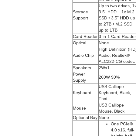
Up to two drives, 1
Storage
3.5" HDD + 1x M.2
Support
SSD • 3.5" HDD up
to 2TB • M.2 SSD
up to 1TB
Card Reader
3-in-1 Card Reader
Optical
None
High Definition (HD
Audio Chip
Audio, Realtek®
ALC222-CG codec
Speakers
2Wx1
Power
260W 90%
Supply
USB Calliope
Keyboard
Keyboard, Black,
Thai
USB Calliope
Mouse
Mouse, Black
Optional Bay
None
One PCIe®
4.0 x16, full-
height, half-