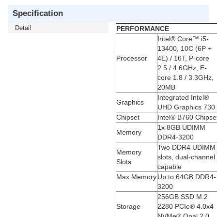
Specification
Detail
PERFORMANCE
Intel® Core™ i5-
13400, 10C (6P +
Processor
4E) / 16T, P-core
2.5 / 4.6GHz, E-
core 1.8 / 3.3GHz,
20MB
Integrated Intel®
Graphics
UHD Graphics 730
Chipset
Intel® B760 Chipse
1x 8GB UDIMM
Memory
DDR4-3200
Two DDR4 UDIMM
Memory
slots, dual-channel
Slots
capable
Max Memory
Up to 64GB DDR4-
3200
256GB SSD M.2
Storage
2280 PCIe® 4.0x4
NVMe® Opal 2.0