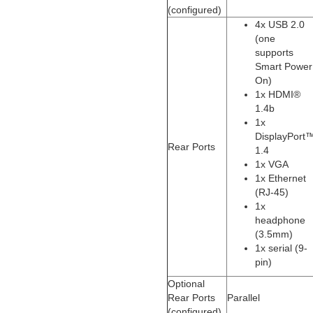
(configured)
4x USB 2.0
(one
supports
Smart Power
On)
1x HDMI®
1.4b
1x
DisplayPort
Rear Ports
1.4
1x VGA
1x Ethernet
(RJ-45)
1x
headphone
(3.5mm)
1x serial (9-
pin)
Optional
Rear Ports
Parallel
(configured)