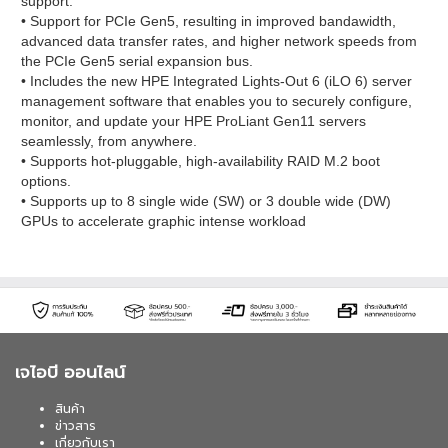
support.
• Support for PCIe Gen5, resulting in improved bandawidth,
advanced data transfer rates, and higher network speeds from
the PCIe Gen5 serial expansion bus.
• Includes the new HPE Integrated Lights-Out 6 (iLO 6) server
management software that enables you to securely configure,
monitor, and update your HPE ProLiant Gen11 servers
seamlessly, from anywhere.
• Supports hot-pluggable, high-availability RAID M.2 boot
options.
• Supports up to 8 single wide (SW) or 3 double wide (DW)
GPUs to accelerate graphic intense workload
เจไอบี ออนไลน์
สินค้า
ข่าวสาร
เกี่ยวกับเรา