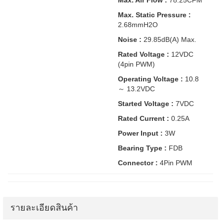
Max. Air Flow :
78.25CFM
Max. Static Pressure :
2.68mmH2O
Noise :
29.85dB(A) Max.
Rated Voltage :
12VDC
(4pin PWM)
Operating Voltage :
10.8
～ 13.2VDC
Started Voltage :
7VDC
Rated Current :
0.25A
Power Input :
3W
Bearing Type :
FDB
Connector :
4Pin PWM
รายละเอียดสินค้า