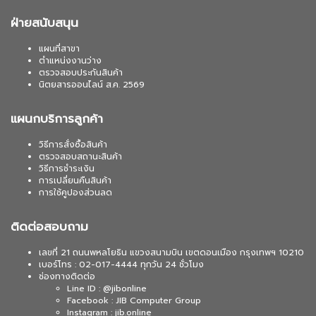
ฝ่ายสนับสนุน
แผนที่สาขา
ตำแหน่งงานว่าง
ตรวจสอบประกันสินค้า
นิตยสารออนไลน์ ส.ค. 2569
แผนกบริการลูกค้า
วิธีการสั่งซื้อสินค้า
ตรวจสอบสถานะสินค้า
วิธีการชำระเงิน
การเปลี่ยนคืนสินค้า
การใช้คูปองส่วนลด
ติดต่อสอบถาม
เลขที่ 21 ถนนพหลโยธิน แขวงสนามบิน เขตดอนเมือง กรุงเทพฯ 10210
เบอร์โทร : 02-017-4444 ทุกวัน 24 ชั่วโมง
ช่องทางติดต่อ
Line ID : @jibonline
Facebook : JIB Computer Group
Instagram : jib.online