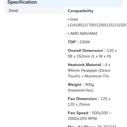
Specification
Detail
Compatibility
• Intel
LGA1851/1700/1200/1151/1150/
• AMD AM5/AM4
TDP :
230W
Overall Dimension :
120 x
98 x 152mm (L x W x H)
Heatsink Material :
4 x
Ф6mm Heatpipe (Direct
Touch) + Aluminum Fin
Weight :
900g
(heatsink+fan)
Fan Dimension :
120 x
120 x 25mm
Fan Speed :
500±200 ~
2000±10% RPM