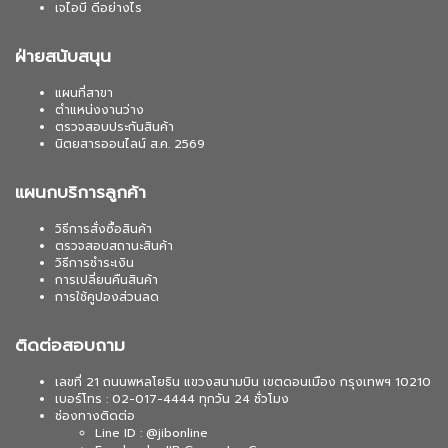
เจไอบี ดีอย่างไร
ฝ่ายสนับสนุน
แผนที่สาขา
ตำแหน่งงานว่าง
ตรวจสอบประกันสินค้า
นิตยสารออนไลน์ ส.ค. 2569
แผนกบริการลูกค้า
วิธีการสั่งซื้อสินค้า
ตรวจสอบสถานะสินค้า
วิธีการชำระเงิน
การเปลี่ยนคืนสินค้า
การใช้คูปองส่วนลด
ติดต่อสอบถาม
เลขที่ 21 ถนนพหลโยธิน แขวงสนามบิน เขตดอนเมือง กรุงเทพฯ 10210
เบอร์โทร : 02-017-4444 ทุกวัน 24 ชั่วโมง
ช่องทางติดต่อ
Line ID : @jibonline