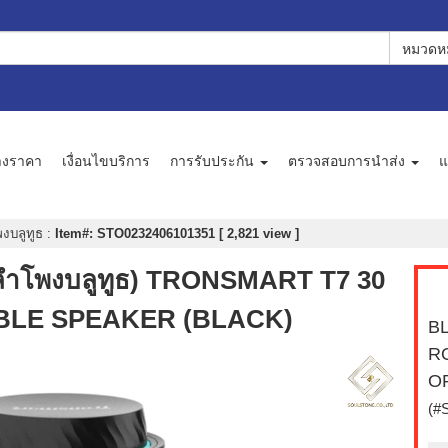
หมวดหม
างราคา
เงื่อนไขบริการ
การรับประกัน
ตรวจสอบการนำส่ง
แ
งบลูทูธ
:
Item#: STO0232406101351 [ 2,821 view ]
โพงบลูทูธ) TRONSMART T7 30
LE SPEAKER (BLACK)
BL
R
O
(#