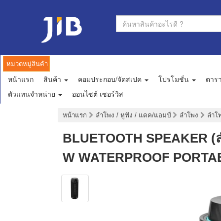
หมวดหมู่สินค้า
หน้าแรก
สินค้า
คอมประกอบ/จัดสเปค
โปรโมชั่น
ตาร
ตัวแทนจำหน่าย
ออนไซต์ เซอร์วิส
หน้าแรก
ลำโพง / หูฟัง / แดค/แอมป์
ลำโพง
ลำโพ
BLUETOOTH SPEAKER (ลำ
W WATERPROOF PORTAB