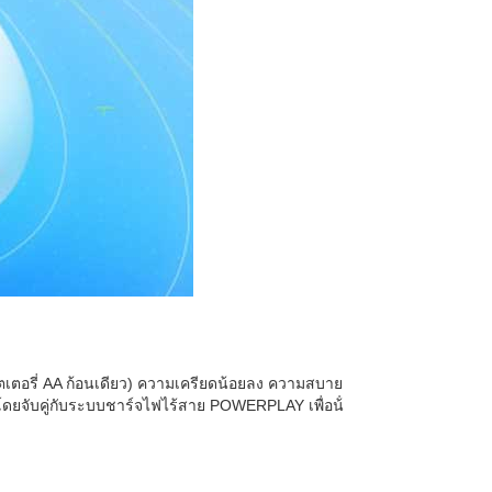
บตเตอรี่ AA ก้อนเดียว) ความเครียดน้อยลง ความสบาย
 โดยจับคู่กับระบบชาร์จไฟไร้สาย POWERPLAY เพื่อน้ํ