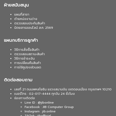
ฝ่ายสนับสนุน
แผนที่สาขา
ตำแหน่งงานว่าง
ตรวจสอบประกันสินค้า
นิตยสารออนไลน์ ส.ค. 2569
แผนกบริการลูกค้า
วิธีการสั่งซื้อสินค้า
ตรวจสอบสถานะสินค้า
วิธีการชำระเงิน
การเปลี่ยนคืนสินค้า
การใช้คูปองส่วนลด
ติดต่อสอบถาม
เลขที่ 21 ถนนพหลโยธิน แขวงสนามบิน เขตดอนเมือง กรุงเทพฯ 10210
เบอร์โทร : 02-017-4444 ทุกวัน 24 ชั่วโมง
ช่องทางติดต่อ
Line ID : @jibonline
Facebook : JIB Computer Group
Instagram : jib.online
TikTok : jibofficial