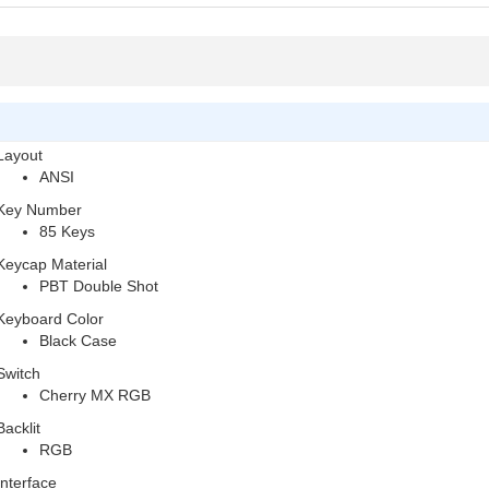
Layout
ANSI
Key Number
85 Keys
Keycap Material
PBT Double Shot
Keyboard Color
Black Case
Switch
Cherry MX RGB
Backlit
RGB
Interface