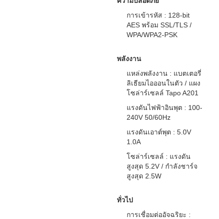
ความปลอดภัย
การเข้ารหัส : 128-bit
AES พร้อม SSL/TLS /
WPA/WPA2-PSK
พลังงาน
แหล่งพลังงาน : แบตเตอรี่
ลิเธียมไอออนในตัว / แผง
โซล่าร์เซลล์ Tapo A201
แรงดันไฟฟ้าอินพุต : 100-
240V 50/60Hz
แรงดันเอาต์พุต : 5.0V
1.0A
โซล่าร์เซลล์ : แรงดัน
สูงสุด 5.2V / กำลังชาร์จ
สูงสุด 2.5W
ทั่วไป
การเชื่อมต่ออัจฉริยะ :